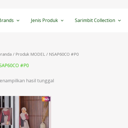
Brands
Jenis Produk
Sarimbit Collection
eranda
/ Produk MODEL / NSAP60CO #P0
SAP60CO #P0
enampilkan hasil tunggal
Rentang
harga:
Rp198.000
hingga
Rp218.000