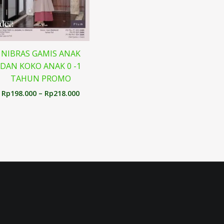
NIBRAS GAMIS ANAK
DAN KOKO ANAK 0 -1
TAHUN PROMO
Rp
198.000
–
Rp
218.000