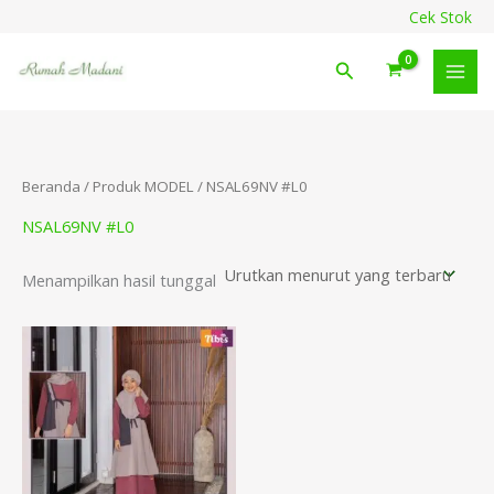
Lewati
content
Cek Stok
ke
konten
Cari
Beranda
/ Produk MODEL / NSAL69NV #L0
NSAL69NV #L0
Menampilkan hasil tunggal
Rentang
harga:
Rp198.000
hingga
Rp218.000