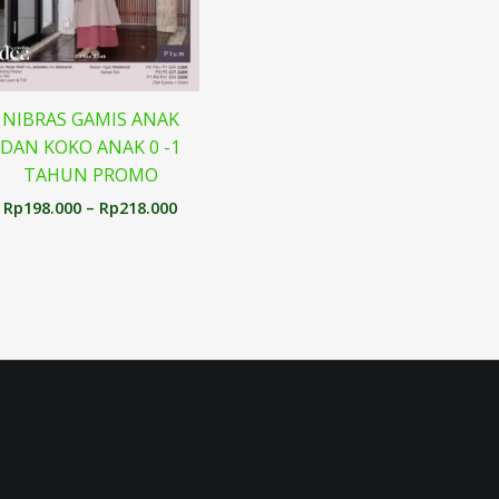
NIBRAS GAMIS ANAK
DAN KOKO ANAK 0 -1
TAHUN PROMO
Rp
198.000
–
Rp
218.000