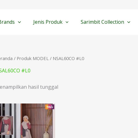
Brands
Jenis Produk
Sarimbit Collection
eranda
/ Produk MODEL / NSAL60CO #L0
SAL60CO #L0
enampilkan hasil tunggal
Rentang
harga:
Rp198.000
hingga
Rp218.000