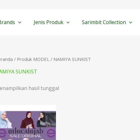
Brands
Jenis Produk
Sarimbit Collection
eranda
/ Produk MODEL / NAMIYA SUNKIST
AMIYA SUNKIST
enampilkan hasil tunggal
Rentang
harga:
Rp54.000
hingga
Rp149.000