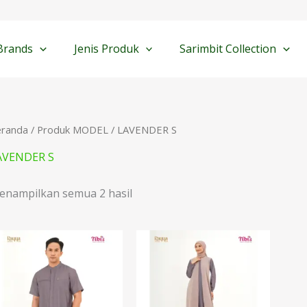
Diurutkan
menurut
yang
terbaru
Brands
Jenis Produk
Sarimbit Collection
eranda
/ Produk MODEL / LAVENDER S
AVENDER S
enampilkan semua 2 hasil
Rentang
harga:
Rp208.000
hingga
Rp220.000