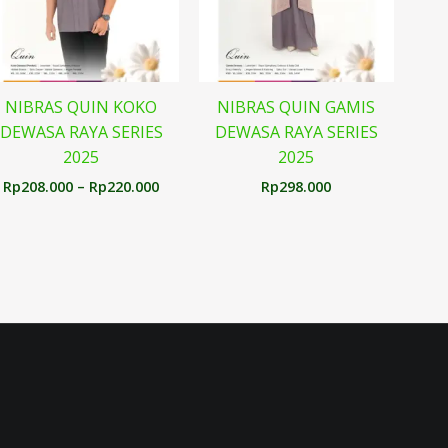
NIBRAS QUIN KOKO
NIBRAS QUIN GAMIS
DEWASA RAYA SERIES
DEWASA RAYA SERIES
2025
2025
Rp
208.000
–
Rp
220.000
Rp
298.000