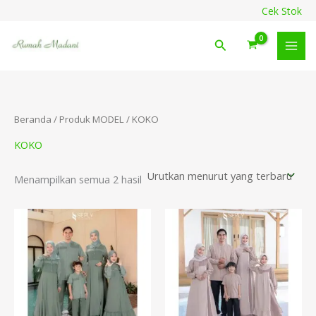
Diurutkan
Lewati
content
Cek Stok
menurut
ke
yang
terbaru
konten
Cari
Beranda
/ Produk MODEL / KOKO
KOKO
Menampilkan semua 2 hasil