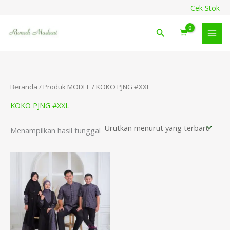
Lewati
content
Cek Stok
ke
konten
Cari
Beranda
/ Produk MODEL / KOKO PJNG #XXL
KOKO PJNG #XXL
Menampilkan hasil tunggal
Rentang
harga:
Rp186.500
hingga
Rp304.500