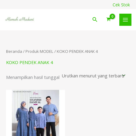
Lewati
content
Cek Stok
ke
konten
Cari
Beranda
/ Produk MODEL / KOKO PENDEK ANAK 4
KOKO PENDEK ANAK 4
Menampilkan hasil tunggal
Rentang
harga:
Rp192.500
hingga
Rp269.500