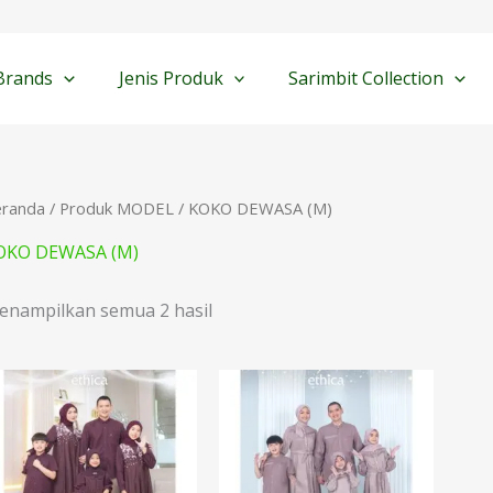
Diurutkan
menurut
yang
terbaru
Brands
Jenis Produk
Sarimbit Collection
eranda
/ Produk MODEL / KOKO DEWASA (M)
OKO DEWASA (M)
enampilkan semua 2 hasil
Rentang
harga:
Rp269.900
hingga
Rp379.900