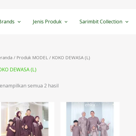
Diurutkan
menurut
yang
terbaru
Brands
Jenis Produk
Sarimbit Collection
eranda
/ Produk MODEL / KOKO DEWASA (L)
OKO DEWASA (L)
enampilkan semua 2 hasil
Rentang
harga:
Rp269.900
hingga
Rp379.900