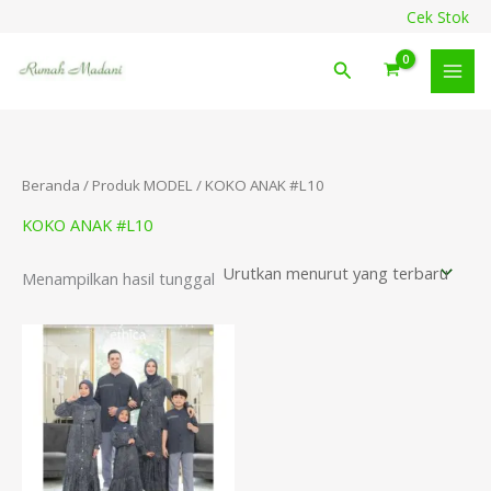
Lewati
content
Cek Stok
ke
konten
Cari
Beranda
/ Produk MODEL / KOKO ANAK #L10
KOKO ANAK #L10
Menampilkan hasil tunggal
Rentang
harga:
Rp329.900
hingga
Rp349.900