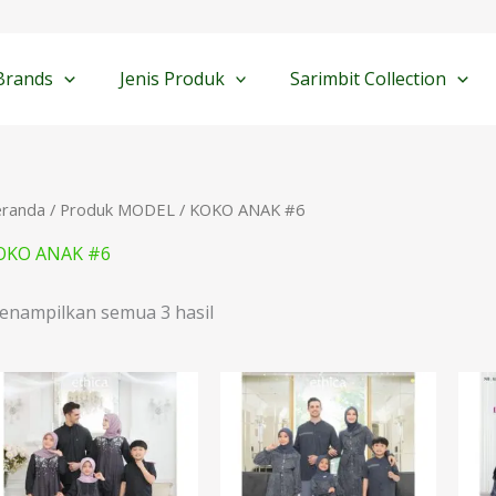
Diurutkan
menurut
yang
terbaru
Brands
Jenis Produk
Sarimbit Collection
eranda
/ Produk MODEL / KOKO ANAK #6
OKO ANAK #6
enampilkan semua 3 hasil
Rentang
Rentang
harga:
harga:
Rp229.900
Rp329.900
hingga
hingga
Rp379.900
Rp349.900