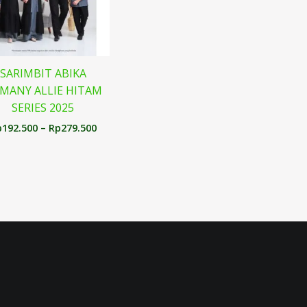
SARIMBIT ABIKA
MANY ALLIE HITAM
SERIES 2025
p
192.500
–
Rp
279.500