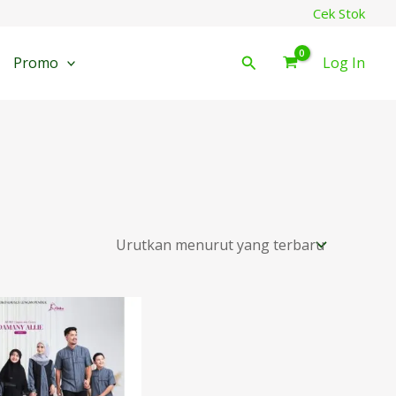
Cek Stok
Cari
Promo
Log In
Rentang
harga:
Rp192.500
hingga
Rp279.500