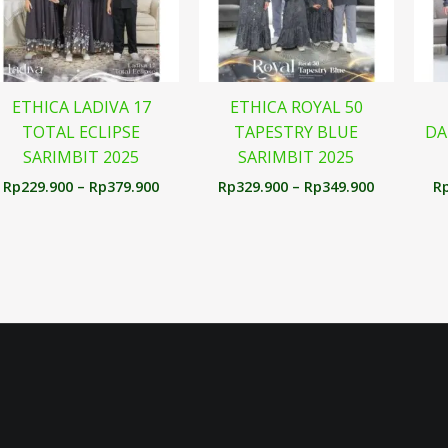
ETHICA LADIVA 17
ETHICA ROYAL 50
TOTAL ECLIPSE
TAPESTRY BLUE
DA
SARIMBIT 2025
SARIMBIT 2025
Rp
229.900
–
Rp
379.900
Rp
329.900
–
Rp
349.900
R