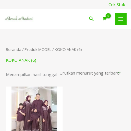
Lewati
content
Cek Stok
ke
konten
Cari
Beranda
/ Produk MODEL / KOKO ANAK (6)
KOKO ANAK (6)
Menampilkan hasil tunggal
Rentang
harga:
Rp269.900
hingga
Rp379.900