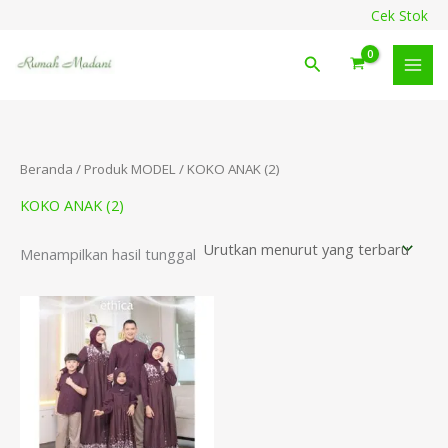
Lewati
content
Cek Stok
ke
konten
Cari
Beranda
/ Produk MODEL / KOKO ANAK (2)
KOKO ANAK (2)
Menampilkan hasil tunggal
Rentang
harga:
Rp269.900
hingga
Rp379.900