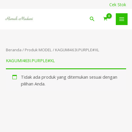
Lewati
content
Cek Stok
ke
konten
Cari
Beranda
/ Produk MODEL / KAGUMI463I.PURPLE#XL
KAGUMI463I.PURPLE#XL
Tidak ada produk yang ditemukan sesuai dengan
pilihan Anda.