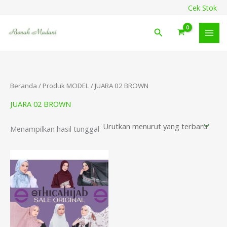
Lewati
content
Cek Stok
ke
konten
Cari
Beranda
/ Produk MODEL / JUARA 02 BROWN
JUARA 02 BROWN
Menampilkan hasil tunggal
Rentang
harga:
Rp54.000
hingga
Rp149.000