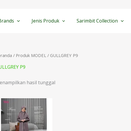
Brands
Jenis Produk
Sarimbit Collection
eranda
/ Produk MODEL / GULLGREY P9
ULLGREY P9
enampilkan hasil tunggal
Rentang
harga:
Rp218.000
hingga
Rp248.000