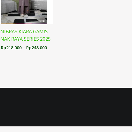
NIBRAS KIARA GAMIS
NAK RAYA SERIES 2025
Rp
218.000
–
Rp
248.000