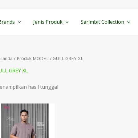
Brands
Jenis Produk
Sarimbit Collection
eranda
/ Produk MODEL / GULL GREY XL
ULL GREY XL
enampilkan hasil tunggal
Rentang
harga:
Rp198.000
hingga
Rp210.000