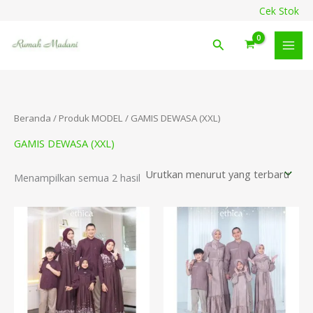
Diurutkan
Lewati
content
Cek Stok
menurut
ke
yang
terbaru
konten
Cari
Beranda
/ Produk MODEL / GAMIS DEWASA (XXL)
GAMIS DEWASA (XXL)
Menampilkan semua 2 hasil
Rentang
harga:
Rp269.900
hingga
Rp379.900