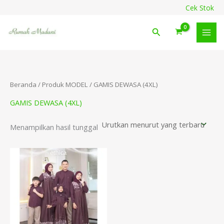
Lewati
content
Cek Stok
ke
konten
Cari
Beranda
/ Produk MODEL / GAMIS DEWASA (4XL)
GAMIS DEWASA (4XL)
Menampilkan hasil tunggal
Rentang
harga:
Rp269.900
hingga
Rp379.900