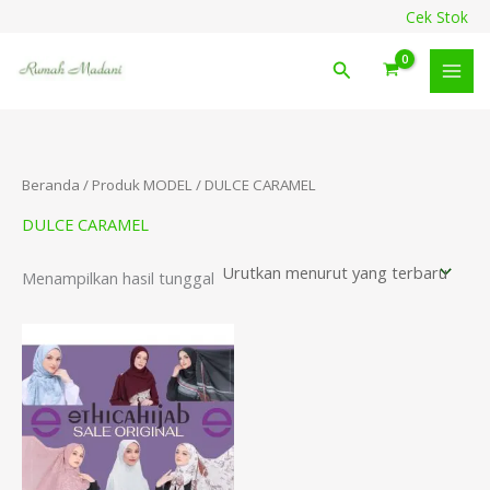
Lewati
content
Cek Stok
ke
konten
Cari
Beranda
/ Produk MODEL / DULCE CARAMEL
DULCE CARAMEL
Menampilkan hasil tunggal
Rentang
harga:
Rp54.000
hingga
Rp149.000