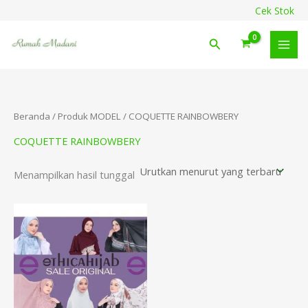
Lewati
content
Cek Stok
ke
konten
Cari
Beranda
/ Produk MODEL / COQUETTE RAINBOWBERY
COQUETTE RAINBOWBERY
Menampilkan hasil tunggal
Rentang
harga:
Rp54.000
hingga
Rp149.000