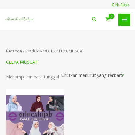
Lewati
content
Cek Stok
ke
konten
Cari
Beranda
/ Produk MODEL / CLEYA MUSCAT
CLEYA MUSCAT
Menampilkan hasil tunggal
Rentang
harga:
Rp54.000
hingga
Rp149.000