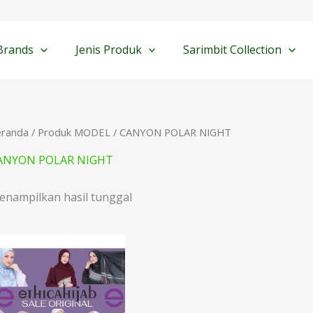
Brands
Jenis Produk
Sarimbit Collection
eranda
/ Produk MODEL / CANYON POLAR NIGHT
ANYON POLAR NIGHT
enampilkan hasil tunggal
Rentang
harga:
Rp54.000
hingga
Rp149.000